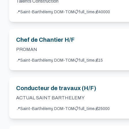
Talents Construction
📍
Saint-Barthélemy, DOM-TOM
📋
full_time
💰
40000
Chef de Chantier H/F
PROMAN
📍
Saint-Barthélemy, DOM-TOM
📋
full_time
💰
15
Conducteur de travaux (H/F)
ACTUAL SAINT BARTHELEMY
📍
Saint-Barthélemy, DOM-TOM
📋
full_time
💰
25000