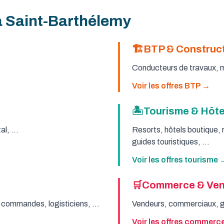
à Saint-Barthélemy
🏗️
BTP & Construc
Conducteurs de travaux, ma
Voir les offres BTP →
🏝️
Tourisme & Hôtel
l, ...
Resorts, hôtels boutique,
guides touristiques, ...
Voir les offres tourisme 
🛒
Commerce & Ven
 commandes, logisticiens, ...
Vendeurs, commerciaux, gra
Voir les offres commerc