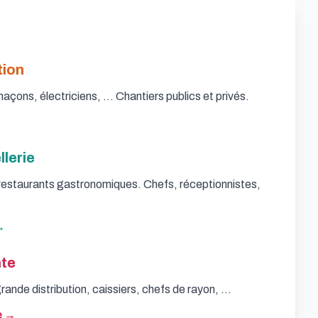
tion
çons, électriciens, ... Chantiers publics et privés.
lerie
 restaurants gastronomiques. Chefs, réceptionnistes,
→
te
nde distribution, caissiers, chefs de rayon, ...
e →