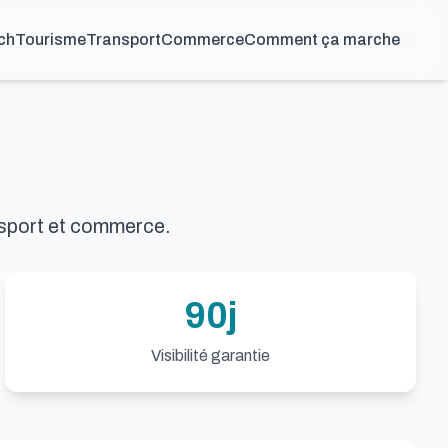
ch
Tourisme
Transport
Commerce
Comment ça marche
nsport et commerce.
90j
Visibilité garantie