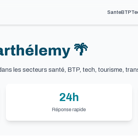
Sante
BTP
Te
arthélemy 🌴
dans les secteurs santé, BTP, tech, tourisme, tra
24h
Réponse rapide