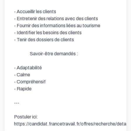
- Accueillir les clients            

- Entretenir des relations avec des clients            

- Fournir des informations liées au tourisme            

- Identifier les besoins des clients            

- Tenir des dossiers de clients                  

                  Savoir-être demandés : 

- Adaptabilité            

- Calme            

- Compréhensif            

- Rapide

---

Postuler ici: 
https://candidat.francetravail.fr/offres/recherche/detai