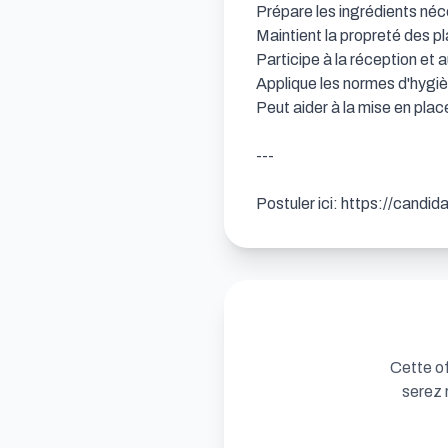
Prépare les ingrédients néc
Maintient la propreté des pla
Participe à la réception et
Applique les normes d'hygièn
Peut aider à la mise en place
---

Postuler ici: https://candi
Cette of
serez 