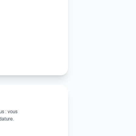
us : vous
dature.