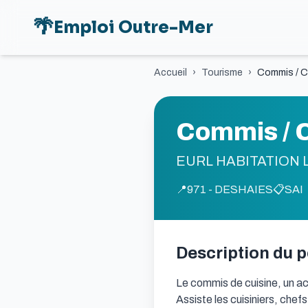
🌴
Emploi Outre-Mer
Accueil
›
Tourisme
›
Commis / C
Commis / C
EURL HABITATION
📍
971 - DESHAIES
📋
SAI
Description du 
Le commis de cuisine, un act
Assiste les cuisiniers, chefs