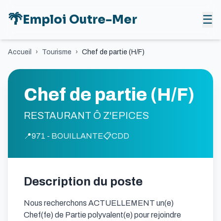
🌴
Emploi Outre-Mer
☰
Accueil
›
Tourisme
›
Chef de partie (H/F)
Chef de partie (H/F)
RESTAURANT Ô Z'EPICES
📍
971 - BOUILLANTE
📋
CDD
Description du poste
Nous recherchons ACTUELLEMENT un(e) 
Chef(fe) de Partie polyvalent(e) pour rejoindre 