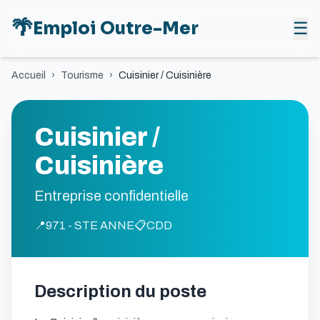
🌴
Emploi Outre-Mer
☰
Accueil
›
Tourisme
›
Cuisinier / Cuisinière
Cuisinier /
Cuisinière
Entreprise confidentielle
📍
971 - STE ANNE
📋
CDD
Description du poste