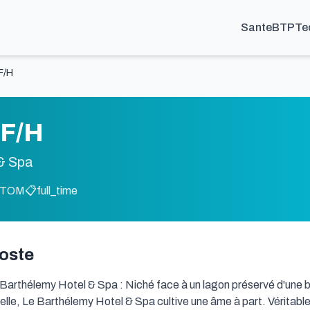
Sante
BTP
Te
F/H
 F/H
& Spa
M-TOM
📋
full_time
poste
 Barthélemy Hotel & Spa : Niché face à un lagon préservé d'une be
lle, Le Barthélemy Hotel & Spa cultive une âme à part. Véritable o