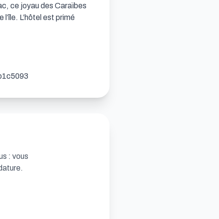
ac, ce joyau des Caraïbes 
’île. L’hôtel est primé 
bb1c5093
us : vous
dature.