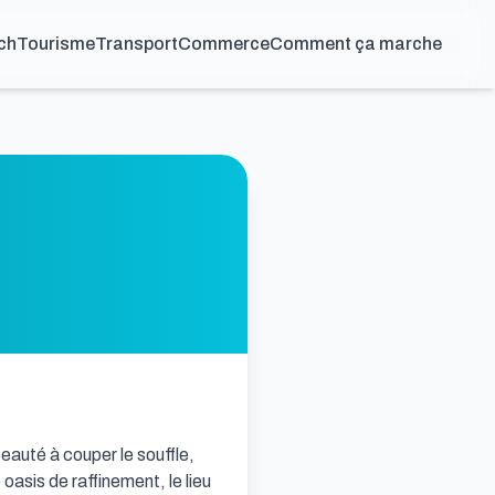
ch
Tourisme
Transport
Commerce
Comment ça marche
auté à couper le souffle, 
asis de raffinement, le lieu 