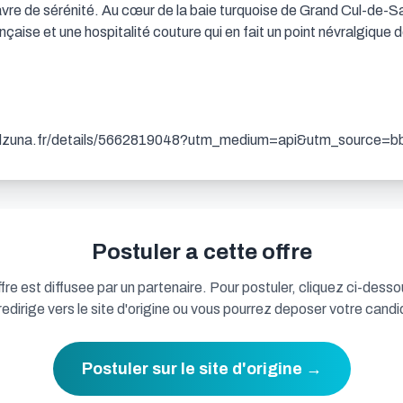
vre de sérénité. Au cœur de la baie turquoise de Grand Cul-de-S
çaise et une hospitalité couture qui en fait un point névralgique de l
w.adzuna.fr/details/5662819048?utm_medium=api&utm_source=
Postuler a cette offre
fre est diffusee par un partenaire. Pour postuler, cliquez ci-desso
redirige vers le site d'origine ou vous pourrez deposer votre candi
Postuler sur le site d'origine →