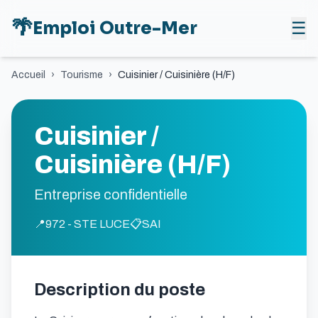
🌴
Emploi Outre-Mer
☰
Accueil
›
Tourisme
›
Cuisinier / Cuisinière (H/F)
Cuisinier /
Cuisinière (H/F)
Entreprise confidentielle
📍
972 - STE LUCE
📋
SAI
Description du poste