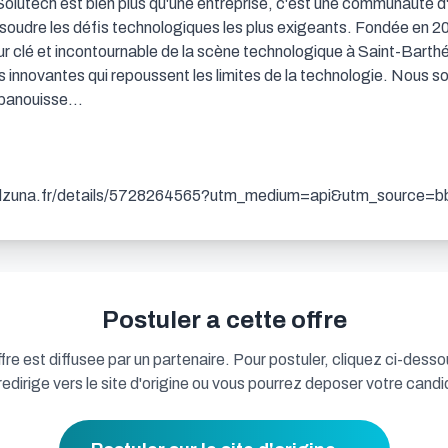
Solutech est bien plus qu'une entreprise, c'est une communauté d'
ésoudre les défis technologiques les plus exigeants. Fondée en 200
ur clé et incontournable de la scène technologique à Saint-Barthé
ns innovantes qui repoussent les limites de la technologie. Nous
épanouisse…

w.adzuna.fr/details/5728264565?utm_medium=api&utm_source=
Postuler a cette offre
fre est diffusee par un partenaire. Pour postuler, cliquez ci-desso
redirige vers le site d'origine ou vous pourrez deposer votre candi