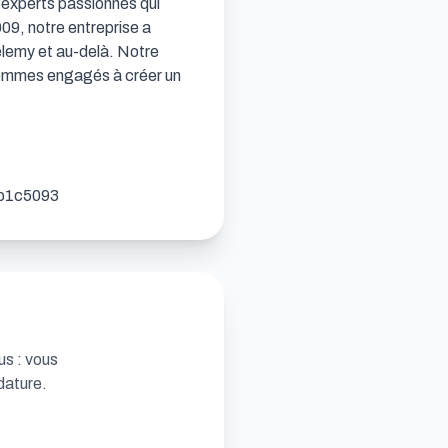
experts passionnés qui 
9, notre entreprise a 
lemy et au-delà. Notre 
 sommes engagés à créer un 
bb1c5093
us : vous
dature.