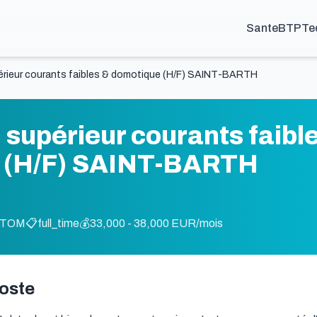
Sante
BTP
Te
érieur courants faibles & domotique (H/F) SAINT-BARTH
 supérieur courants faibl
 (H/F) SAINT-BARTH
M-TOM
📋
full_time
💰
33,000 - 38,000 EUR/mois
poste