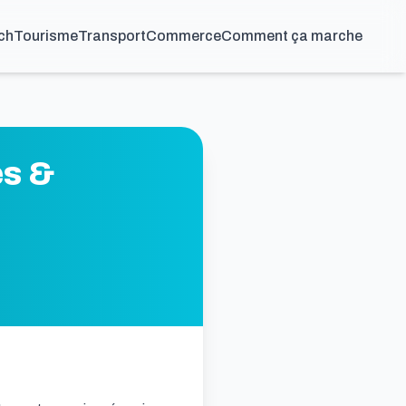
ch
Tourisme
Transport
Commerce
Comment ça marche
es &