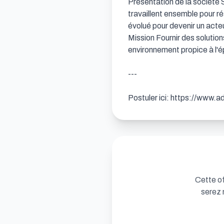
Présentation de la société 
travaillent ensemble pour r
évolué pour devenir un acte
Mission Fournir des solutio
environnement propice à l'
---

Postuler ici: https://ww
Cette of
serez 