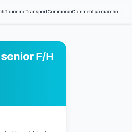
ch
Tourisme
Transport
Commerce
Comment ça marche
 senior F/H