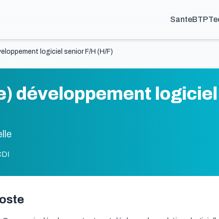
Sante
BTP
Te
veloppement logiciel senior F/H (H/F)
e) développement logiciel
lle
CDI
poste