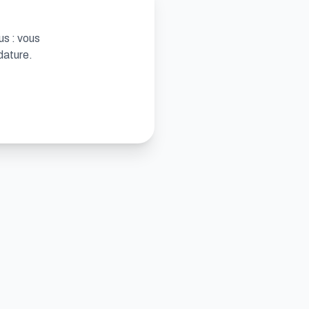
us : vous
dature.