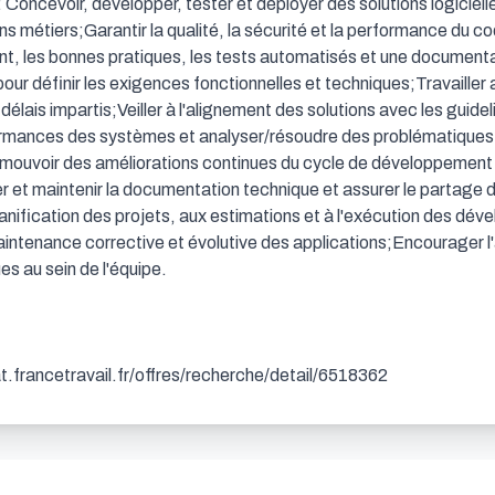
: Concevoir, développer, tester et déployer des solutions logiciell
s métiers;Garantir la qualité, la sécurité et la performance du co
, les bonnes pratiques, les tests automatisés et une documenta
our définir les exigences fonctionnelles et techniques;Travailler a
s délais impartis;Veiller à l'alignement des solutions avec les guidel
rmances des systèmes et analyser/résoudre des problématiques 
uvoir des améliorations continues du cycle de développement log
 et maintenir la documentation technique et assurer le partage 
planification des projets, aux estimations et à l'exécution des dév
intenance corrective et évolutive des applications;Encourager l'
s au sein de l'équipe.

dat.francetravail.fr/offres/recherche/detail/6518362