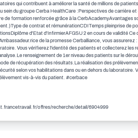
oires qui contribuent à améliorer la santé de millions de patient
sein du groupe Cerba HealthCare :Perspectives de carrière et d'
fre de formation renforcée grâce à la CerbAcademyAvantages soc
ment.)Type de contrat et rémunérationCDITemps pleinprise de post
ationsDiplôme d'Etat d'InfirmierAFGSU 2 en cours de validité Ce
 Ambassadeur.rice de la promesse Cerballiance, vous assurerez : L'
atoire. Vous vérifierez l'identité des patients et collecterez les 
'analyse.Le renseignement de 1er niveau des patients sur le dérou
mode de récupération des résultats.La réalisation des prélèvement
écurité selon vos habilitations dans ou en dehors du laboratoire. V
élèvement vis-à-vis du patient. #cerbace

dat.francetravail.fr/offres/recherche/detail/6904999