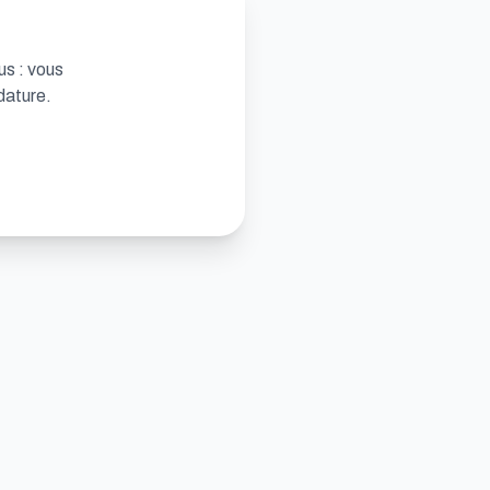
us : vous
dature.