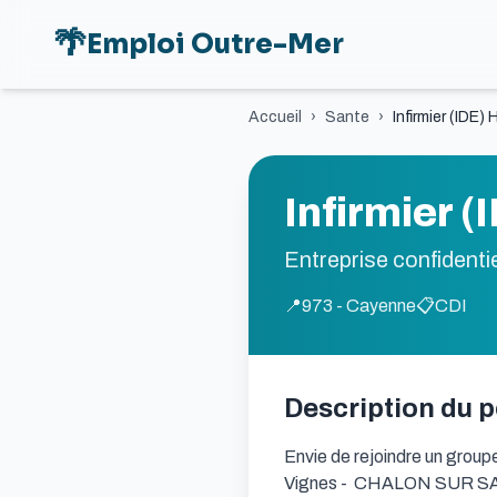
🌴
Emploi Outre-Mer
Accueil
›
Sante
›
Infirmier (IDE) 
Infirmier (
Entreprise confidentie
📍
973 - Cayenne
📋
CDI
Description du 
Envie de rejoindre un groupe
Vignes -  CHALON SUR SAONE