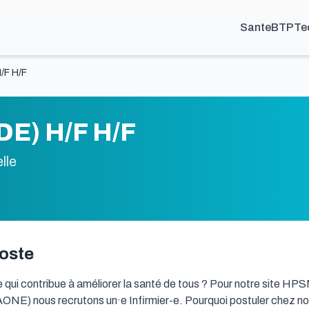
Sante
BTP
Te
H/F H/F
IDE) H/F H/F
lle
poste
 qui contribue à améliorer la santé de tous ? Pour notre site HPS
) nous recrutons un·e Infirmier-e. Pourquoi postuler chez nous 