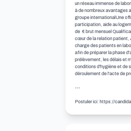
un réseau immense de laborat
à de nombreux avantages au 
groupe internationalUne of
participation, aide au loge
de  € brut mensuel Qualific
cœur de la relation patient,
charge des patients en labor
afin de préparer la phase d
prélèvement, les délais et 
conditions d'hygiène et de s
déroulement de l'acte de pr
---

Postuler ici: https://candi