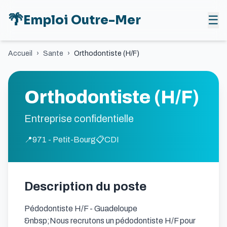
🌴
Emploi Outre-Mer
☰
Accueil
›
Sante
›
Orthodontiste (H/F)
Orthodontiste (H/F)
Entreprise confidentielle
📍
971 - Petit-Bourg
📋
CDI
Description du poste
Pédodontiste H/F - Guadeloupe

&nbsp;Nous recrutons un pédodontiste H/F pour 