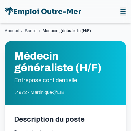
🌴
Emploi Outre-Mer
☰
Accueil
›
Sante
›
Médecin généraliste (H/F)
Médecin
généraliste (H/F)
Entreprise confidentielle
📍
972 - Martinique
📋
LIB
Description du poste