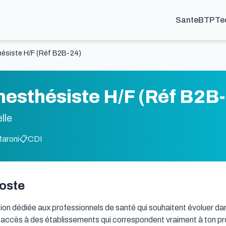
Sante
BTP
Te
thésiste H/F (Réf B2B-24)
anesthésiste H/F (Réf B2B
lle
Maroni
📋
CDI
poste
ion dédiée aux professionnels de santé qui souhaitent évoluer dans
on accès à des établissements qui correspondent vraiment à ton proj