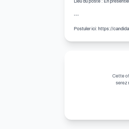
Lieu du poste : En présentiel
---

Postuler ici: https://candi
Cette of
serez 