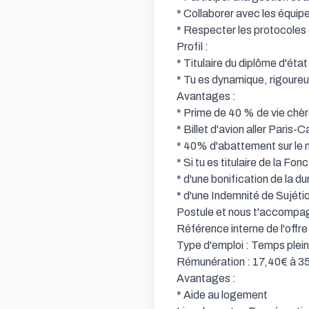
* Collaborer avec les équip
* Respecter les protocoles 
Profil :

* Titulaire du diplôme d'état
* Tu es dynamique, rigoureux
Avantages :

* Prime de 40 % de vie chèr
* Billet d'avion aller Paris-
* 40% d'abattement sur le m
* Si tu es titulaire de la Fon
* d'une bonification de la du
* d'une Indemnité de Sujéti
Postule et nous t'accompagn
Référence interne de l'offr
Type d'emploi : Temps plei
Rémunération : 17,40€ à 35
Avantages :

* Aide au logement
