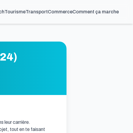
ch
Tourisme
Transport
Commerce
Comment ça marche
-24)
 leur carrière.

et, tout en te faisant 