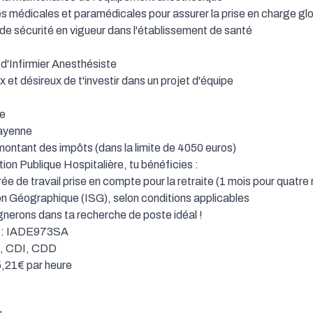
es médicales et paramédicales pour assurer la prise en charge glo
de sécurité en vigueur dans l'établissement de santé

 d'Infirmier Anesthésiste

 et désireux de t'investir dans un projet d'équipe

e

Cayenne

ontant des impôts (dans la limite de 4050 euros)

ction Publique Hospitalière, tu bénéficies :

rée de travail prise en compte pour la retraite (1 mois pour quatre r
on Géographique (ISG), selon conditions applicables

erons dans ta recherche de poste idéal !

e : IADE973SA

n, CDI, CDD

,21€ par heure
