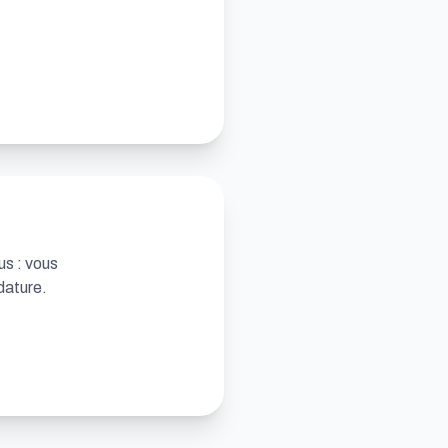
us : vous
dature.