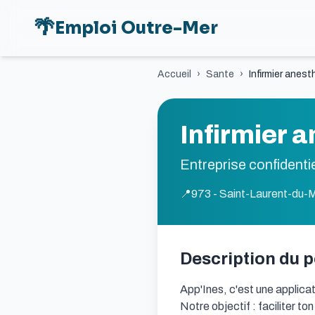
🌴
Emploi Outre-Mer
Accueil
›
Sante
›
Infirmier anes
Infirmier 
Entreprise confidentie
📍
973 - Saint-Laurent-du-
Description du 
App'Ines, c'est une applicat
Notre objectif : faciliter t