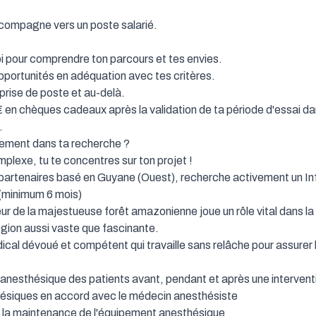
ompagne vers un poste salarié.

 pour comprendre ton parcours et tes envies.

portunités en adéquation avec tes critères.

prise de poste et au-delà.

 en chèques cadeaux après la validation de ta période d'essai dans


ement dans ta recherche ?

plexe, tu te concentres sur ton projet !

partenaires basé en Guyane (Ouest), recherche activement un Inf
minimum 6 mois)

r de la majestueuse forêt amazonienne joue un rôle vital dans la 
gion aussi vaste que fascinante.

cal dévoué et compétent qui travaille sans relâche pour assurer la
 anesthésique des patients avant, pendant et après une interventi
hésiques en accord avec le médecin anesthésiste

 à la maintenance de l'équipement anesthésique
