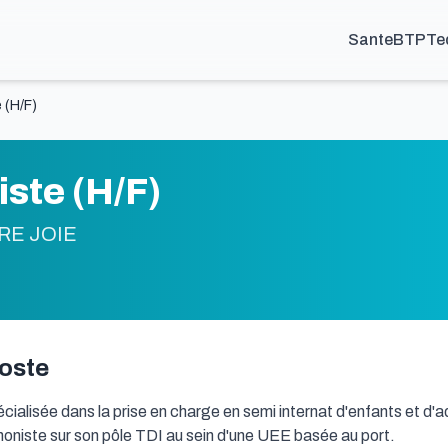
Sante
BTP
Te
 (H/F)
ste (H/F)
RE JOIE
poste
écialisée dans la prise en charge en semi internat d'enfants et d'
niste sur son pôle TDI au sein d'une UEE basée au port. 
