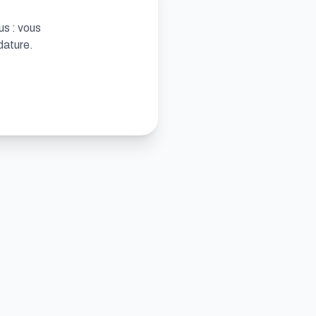
us : vous
dature.