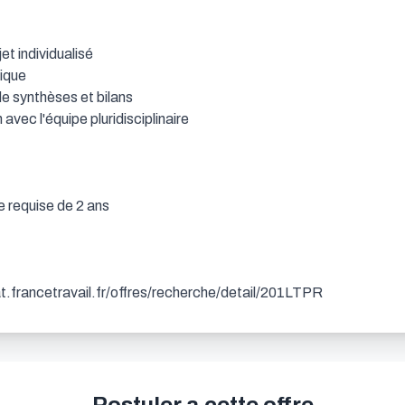
et individualisé 

que 

e synthèses et bilans

vec l'équipe pluridisciplinaire 



 requise de 2 ans

dat.francetravail.fr/offres/recherche/detail/201LTPR