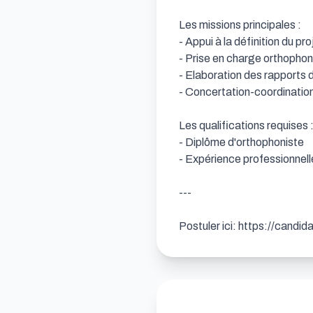
Les missions principales : 

- Appui à la définition du proj
- Prise en charge orthophoni
- Elaboration des rapports d
- Concertation-coordination a
Les qualifications requises :
- Diplôme d'orthophoniste

- Expérience professionnelle
---

Postuler ici: https://candi