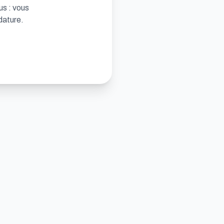
us : vous
dature.