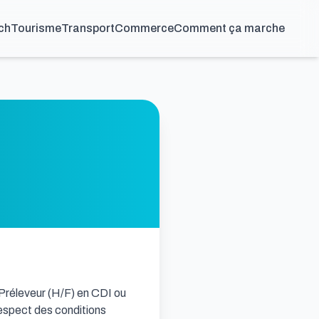
ch
Tourisme
Transport
Commerce
Comment ça marche
Préleveur (H/F) en CDI ou 
espect des conditions 