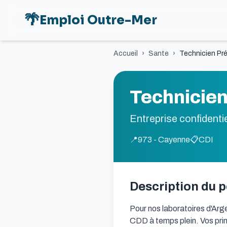
🌴
Emploi Outre-Mer
Accueil
›
Sante
›
Technicien Prél
Technicien 
Entreprise confidentie
📍
973 - Cayenne
📋
CDI
Description du 
Pour nos laboratoires d'Arge
CDD à temps plein. Vos prin