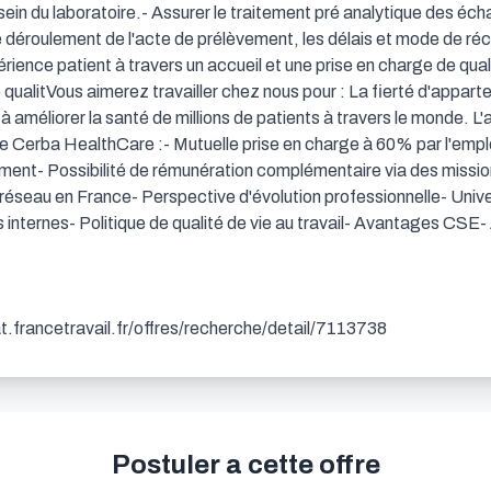
sein du laboratoire.- Assurer le traitement pré analytique des écha
le déroulement de l'acte de prélèvement, les délais et mode de réc
ience patient à travers un accueil et une prise en charge de quali
e qualitVous aimerez travailler chez nous pour : La fierté d'appart
 à améliorer la santé de millions de patients à travers le monde. 
e Cerba HealthCare :- Mutuelle prise en charge à 60% par l'empl
ement- Possibilité de rémunération complémentaire via des missi
 réseau en France- Perspective d'évolution professionnelle- Unive
s internes- Politique de qualité de vie au travail- Avantages CSE
dat.francetravail.fr/offres/recherche/detail/7113738
Postuler a cette offre