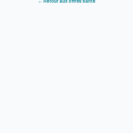
← Retour aux offres
sante