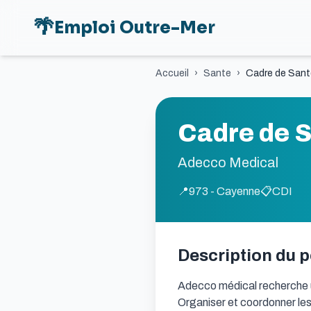
🌴
Emploi Outre-Mer
Accueil
›
Sante
›
Cadre de Santé
Cadre de S
Adecco Medical
📍
973 - Cayenne
📋
CDI
Description du 
Adecco médical recherche u
Organiser et coordonner les 