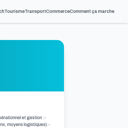
ch
Tourisme
Transport
Commerce
Comment ça marche
ationnel et gestion :- 
ns, moyens logistiques).- 