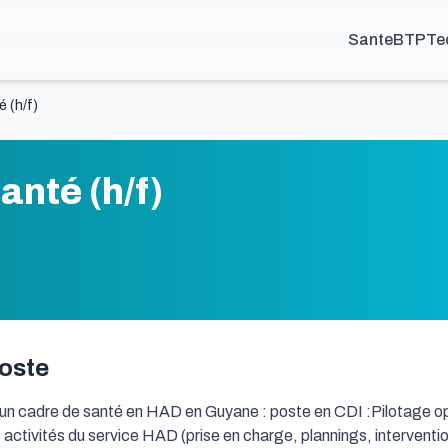
Sante
BTP
Te
 (h/f)
anté (h/f)
poste
n cadre de santé en HAD en Guyane : poste en CDI :Pilotage opér
activités du service HAD (prise en charge, plannings, interventio