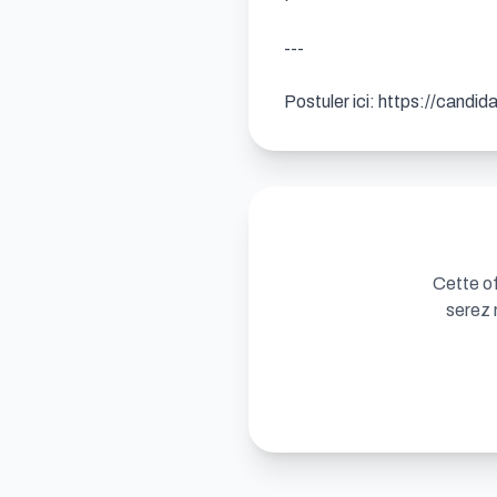
---

Postuler ici: https://candi
Cette of
serez 