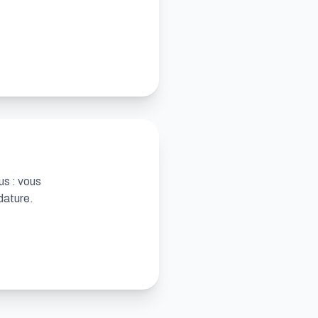
us : vous
dature.