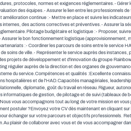
édures, protocoles, normes et exigences réglementaires.- Gérer l
uation des équipes.- Assurer le lien entre les professionnels de te
et amélioration continue :- Mettre en place et suivre les indicateu
s internes, des actions correctives et préventives.- Assurer la séc
glementaire.Pilotage budgétaire et logistique :- Proposer, suivre 
- Assurer le bon fonctionnement logistique (approvisionnement, ma
artenariats :- Coordiner les parcours de soins entre le service HAD
de soins de ville.- Représenter le service auprès des instances, pa
à des projets de développement et d'innovation du groupe Rainb
rting régulier auprès de la direction et des organes de gouvernance
xterne du service.Compétences et qualités :Excellente connaiss
ns hospitalières et de l'HAD.Capacités managériales, leadership, 
elationnelle, diplomatie, goût du travail en réseau.Rigueur, autonom
ils informatiques de gestion, de pilotage et de suivi (tableaux de 
Nous vous accompagnons tout au long de votre mission en vous 
nt postuler ?Envoyez votre CV dès maintenant en cliquant sur le
ur échanger sur votre parcours et objectifs professionnels. Retr
n.Au plaisir de collaborer avec vous et de vous accompagner dans