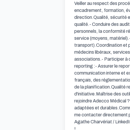
Veiller au respect des proc
encadrement, formation, éval
direction.Qualité, sécurité 
qualité.- Conduire des audit
personnels, la conformité ré
service (moyens, matériel).
transport).Coordination et p
médecins libéraux, services 
associations.- Participer 
reporting :- Assurer le repo
communication interne et e
français, des réglementatio
de la planification.Qualité r
d'initiative.Maîtrise des out
rejoindre Adecco Médical ?
adaptées et durables.Comme
me contacter directement po
Agathe Charvériat / LinkedI
!
