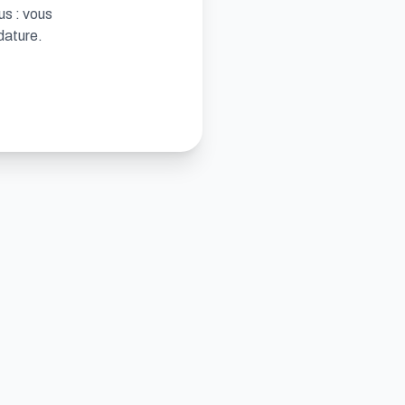
us : vous
dature.