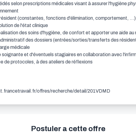
cédés selon prescriptions médicales visant à assurer l'hygiène ph
onnement

du résident (constantes, fonctions d'élimination, comportement, ...) 
ution de l'état clinique

éalisation des soins d'hygiène, de confort et apporter une aide au r
administratif des dossiers (entrées/sorties/transferts des résidents
harge médicale

e soignante et d'éventuels stagiaires en collaboration avec l'infirm
ce de protocoles, à des ateliers de réflexions

dat.francetravail.fr/offres/recherche/detail/201VDMD
Postuler a cette offre