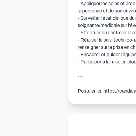
- Appliquer les soins et pro
la personne et de son envir
- Surveiller l'état clinique 
soignante/médicale sur l'évol
- Effectuer ou contrôler la r
- Réaliser le suivi technico-
renseigner sur la prise en c
- Encadrer et guider l'équip
- Participer à la mise en pla
---

Postuler ici: https://candi