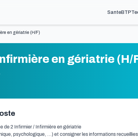
Sante
BTP
Te
mière en gériatrie (H/F)
 Infirmière en gériatrie (H/
L
poste
e 2 Infirmier / Infirmière en gériatrie

inique, psychologique, ...) et consigner les informations recueillies