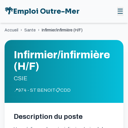
🌴
Emploi Outre-Mer
☰
Accueil
›
Sante
›
Infirmier/infirmière (H/F)
Infirmier/infirmière
(H/F)
CSIE
📍
974 - ST BENOIT
📋
CDD
Description du poste