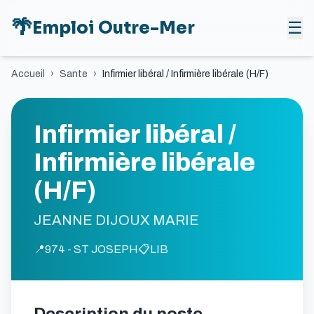
🌴
Emploi Outre-Mer
☰
Accueil
›
Sante
›
Infirmier libéral / Infirmière libérale (H/F)
Infirmier libéral /
Infirmière libérale
(H/F)
JEANNE DIJOUX MARIE
📍
974 - ST JOSEPH
📋
LIB