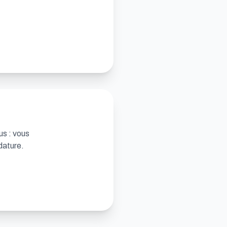
us : vous
dature.