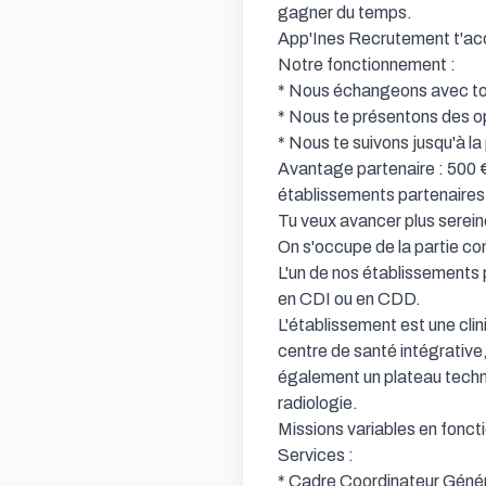
gagner du temps.

App'Ines Recrutement t'acc
Notre fonctionnement :

* Nous échangeons avec toi
* Nous te présentons des op
* Nous te suivons jusqu'à la 
Avantage partenaire : 500 €
établissements partenaires.
Tu veux avancer plus serein
On s'occupe de la partie com
L'un de nos établissements 
en CDI ou en CDD.

L'établissement est une cli
centre de santé intégrative
également un plateau techni
radiologie.

Missions variables en foncti
Services :

* Cadre Coordinateur Général