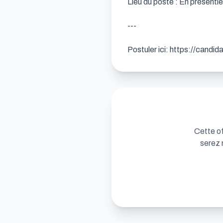
Lieu du poste : En présentiel
---

Postuler ici: https://candi
Cette of
serez 