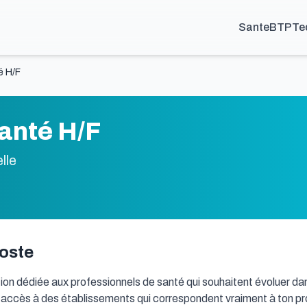
Sante
BTP
Te
é H/F
anté H/F
lle
poste
ion dédiée aux professionnels de santé qui souhaitent évoluer dans
on accès à des établissements qui correspondent vraiment à ton proj