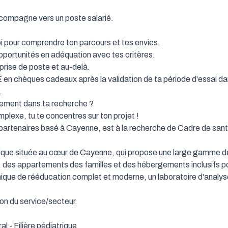
ompagne vers un poste salarié.

 pour comprendre ton parcours et tes envies.

portunités en adéquation avec tes critères.

prise de poste et au-delà.

 en chèques cadeaux après la validation de ta période d'essai dans


ement dans ta recherche ?

plexe, tu te concentres sur ton projet !

partenaires basé à Cayenne, est à la recherche de Cadre de santé 
nique située au cœur de Cayenne, qui propose une large gamme de 
, des appartements des familles et des hébergements inclusifs p
que de rééducation complet et moderne, un laboratoire d'analyse
on du service/secteur. 

 - Filière pédiatrique
