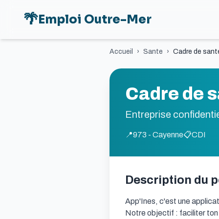
🌴
Emploi Outre-Mer
Accueil
›
Sante
›
Cadre de sant
Cadre de s
Entreprise confidentie
📍
973 - Cayenne
📋
CDI
Description du 
App'Ines, c'est une applicat
Notre objectif : faciliter t