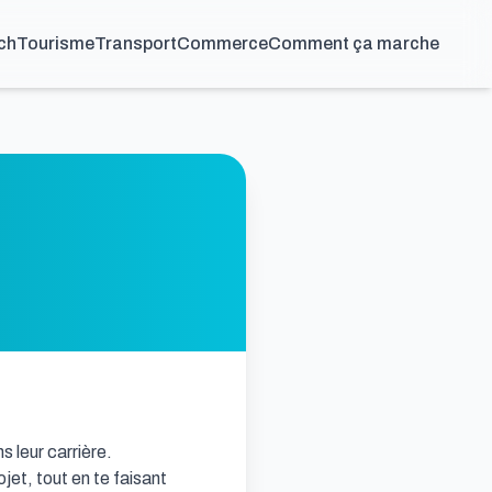
ch
Tourisme
Transport
Commerce
Comment ça marche
 leur carrière.

et, tout en te faisant 