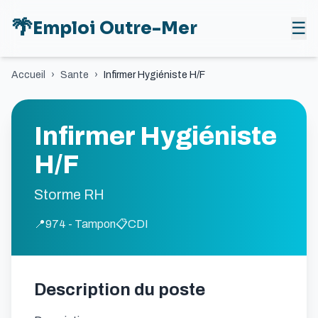
🌴
Emploi Outre-Mer
☰
Accueil
›
Sante
›
Infirmer Hygiéniste H/F
Infirmer Hygiéniste
H/F
Storme RH
📍
974 - Tampon
📋
CDI
Description du poste