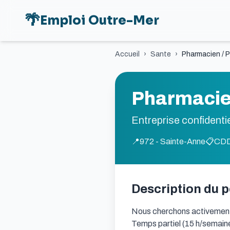
🌴
Emploi Outre-Mer
Accueil
›
Sante
›
Pharmacien / P
Pharmacien
Entreprise confidentie
📍
972 - Sainte-Anne
📋
CD
Description du 
Nous cherchons activement 
Temps partiel (15 h/semai