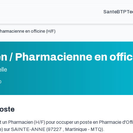
Sante
BTP
Te
harmacienne en officine (H/F)
 / Pharmacienne en offic
lle
D
poste
un Pharmacien (H/F) pour occuper un poste en Pharmacie d'Offi
ne) sur SAINTE-ANNE (97227 , Martinique - MTQ).
