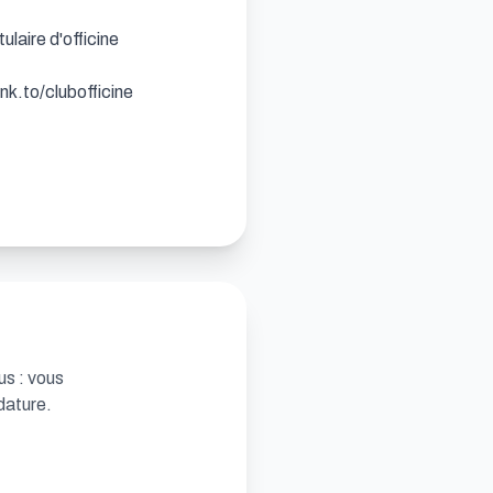
laire d'officine

k.to/clubofficine

us : vous
dature.