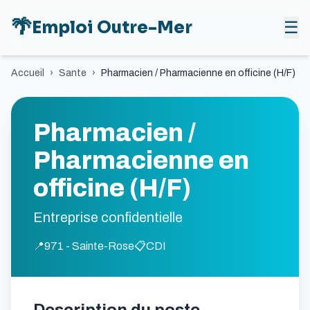
🌴
Emploi Outre-Mer
☰
Accueil
›
Sante
›
Pharmacien / Pharmacienne en officine (H/F)
Pharmacien /
Pharmacienne en
officine (H/F)
Entreprise confidentielle
📍
971 - Sainte-Rose
📋
CDI