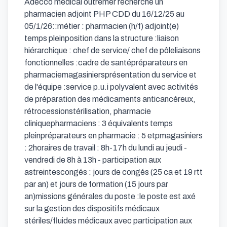
Adecco médical outremer recherche un 
pharmacien adjoint PHP CDD du 16/12/25 au 
05/1/26::métier : pharmacien (h/f) adjoint(e) 
temps pleinposition dans la structure :liaison 
hiérarchique : chef de service/ chef de pôleliaisons 
fonctionnelles :cadre de santépréparateurs en 
pharmaciemagasiniersprésentation du service et 
de l'équipe :service p.u.i polyvalent avec activités 
de préparation des médicaments anticancéreux, 
rétrocessionstérilisation, pharmacie 
cliniquepharmaciens : 3 équivalents temps 
pleinpréparateurs en pharmacie : 5 etpmagasiniers 
: 2horaires de travail : 8h-17h du lundi au jeudi - 
vendredi de 8h à 13h - participation aux 
astreintescongés : jours de congés (25 ca et 19 rtt 
par an) et jours de formation (15 jours par 
an)missions générales du poste :le poste est axé 
sur la gestion des dispositifs médicaux 
stériles/fluides médicaux avec participation aux 