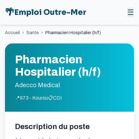
🌴
Emploi Outre-Mer
☰
Accueil
›
Sante
›
Pharmacien Hospitalier (h/f)
Pharmacien
Hospitalier (h/f)
Adecco Medical
📍
973 - Kourou
📋
CDI
Description du poste