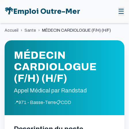
🌴
Emploi Outre-Mer
☰
Accueil
›
Sante
›
MÉDECIN CARDIOLOGUE (F/H) (H/F)
MÉDECIN
CARDIOLOGUE
(F/H) (H/F)
Appel Médical par Randstad
📍
971 - Basse-Terre
📋
CDD