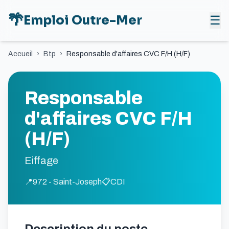
🌴
Emploi Outre-Mer
☰
Accueil
›
Btp
›
Responsable d'affaires CVC F/H (H/F)
Responsable
d'affaires CVC F/H
(H/F)
Eiffage
📍
972 - Saint-Joseph
📋
CDI