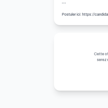
---

Postuler ici: https://candi
Cette of
serez 