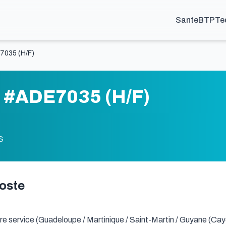
Sante
BTP
Te
7035 (H/F)
n #ADE7035 (H/F)
S
poste
re service (Guadeloupe / Martinique / Saint-Martin / Guyane (Cay