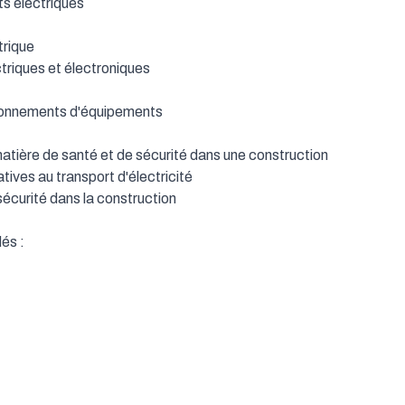
ctriques            

e            

iques et électroniques            

 

ements d'équipements            

ière de santé et de sécurité dans une construction            

es au transport d'électricité            

ité dans la construction                  
