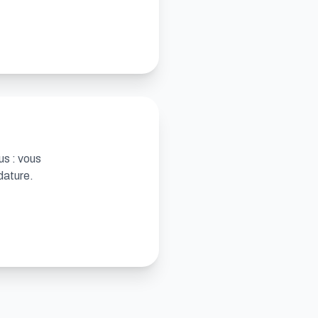
us : vous
dature.