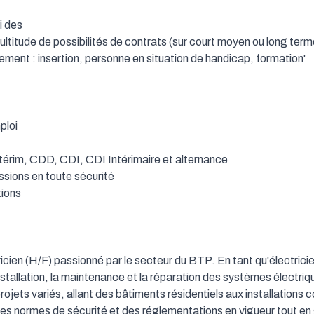
 des

titude de possibilités de contrats (sur court moyen ou long terme, 
t : insertion, personne en situation de handicap, formation'

loi

térim, CDD, CDI, CDI Intérimaire et alternance

ions en toute sécurité

ions

cien (H/F) passionné par le secteur du BTP. En tant qu'électricie
installation, la maintenance et la réparation des systèmes électriq
rojets variés, allant des bâtiments résidentiels aux installations 
es normes de sécurité et des réglementations en vigueur tout en g