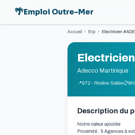
🌴
Emploi Outre-Mer
Accueil
›
Btp
›
Electricien #ADE
Electricie
Adecco Martinique
📍
972 - Rivière-Salée
📋
MI
Description du 
Notre valeur ajoutée

Proximité : 5 Agences à vot