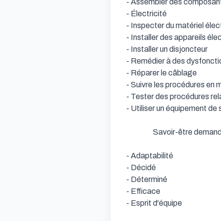
- Assembler des composants éle
- Électricité            

- Inspecter du matériel électriqu
- Installer des appareils électr
- Installer un disjoncteur           
- Remédier à des dysfonctionn
- Réparer le câblage            

- Suivre les procédures en mat
- Tester des procédures relativ
- Utiliser un équipement de sécur
                  Savoir-être demandés : 

- Adaptabilité            

- Décidé            

- Déterminé            

- Efficace            

- Esprit d'équipe                  
