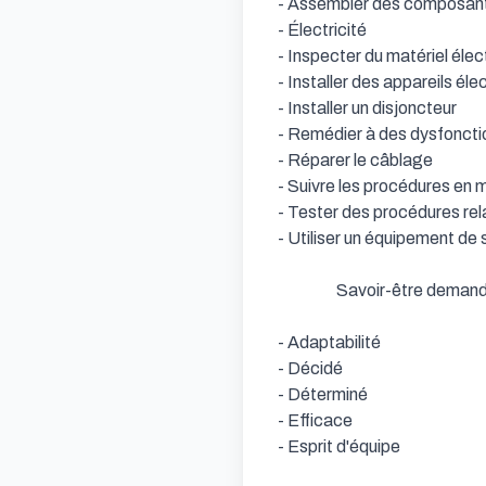
- Assembler des composants éle
- Électricité            

- Inspecter du matériel électriqu
- Installer des appareils électr
- Installer un disjoncteur           
- Remédier à des dysfonctionn
- Réparer le câblage            

- Suivre les procédures en mat
- Tester des procédures relativ
- Utiliser un équipement de sécur
                  Savoir-être demandés : 

- Adaptabilité            

- Décidé            

- Déterminé            

- Efficace            

- Esprit d'équipe                  
