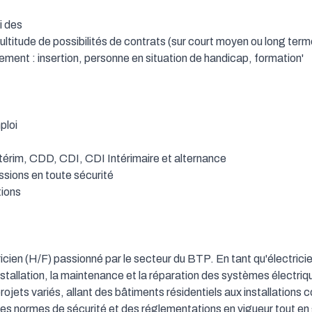
 des

titude de possibilités de contrats (sur court moyen ou long terme, 
t : insertion, personne en situation de handicap, formation'

loi

térim, CDD, CDI, CDI Intérimaire et alternance

ions en toute sécurité

ions

cien (H/F) passionné par le secteur du BTP. En tant qu'électricie
installation, la maintenance et la réparation des systèmes électriq
rojets variés, allant des bâtiments résidentiels aux installations 
es normes de sécurité et des réglementations en vigueur tout en g