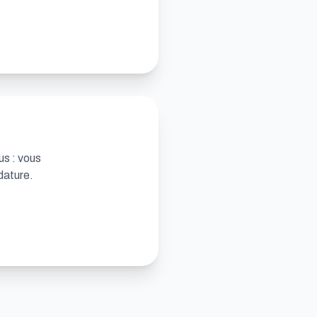
us : vous
dature.