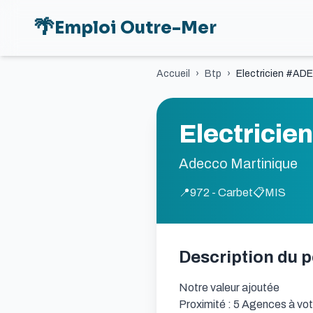
🌴
Emploi Outre-Mer
Accueil
›
Btp
›
Electricien #ADE
Electricie
Adecco Martinique
📍
972 - Carbet
📋
MIS
Description du 
Notre valeur ajoutée

Proximité : 5 Agences à vot