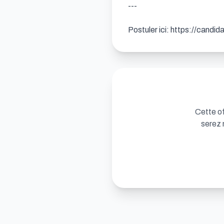
---

Postuler ici: https://candi
Cette of
serez 