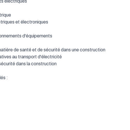
ctriques            

e            

iques et électroniques            

 

ements d'équipements            

ière de santé et de sécurité dans une construction            

es au transport d'électricité            

ité dans la construction                  
