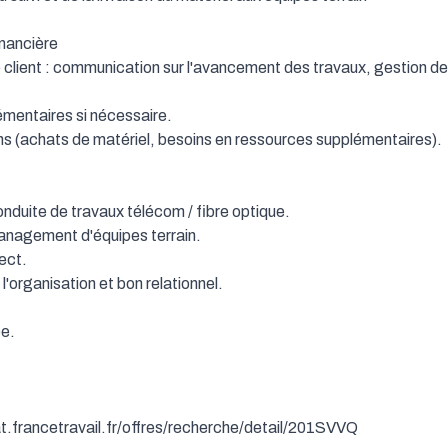
le client : communication sur l'avancement des travaux, gestion
mentaires si nécessaire.

ons (achats de matériel, besoins en ressources supplémentaires).

duite de travaux télécom / fibre optique.

nagement d'équipes terrain.

ct.

'organisation et bon relationnel.

e.

dat.francetravail.fr/offres/recherche/detail/201SVVQ