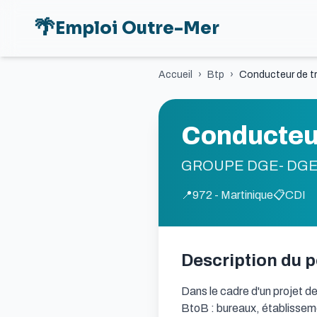
🌴
Emploi Outre-Mer
Accueil
›
Btp
›
Conducteur de t
Conducteur
GROUPE DGE- DG
📍
972 - Martinique
📋
CDI
Description du 
Dans le cadre d'un projet de
BtoB : bureaux, établisseme