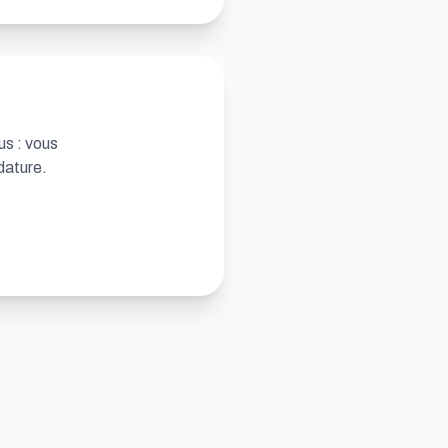
us : vous
dature.