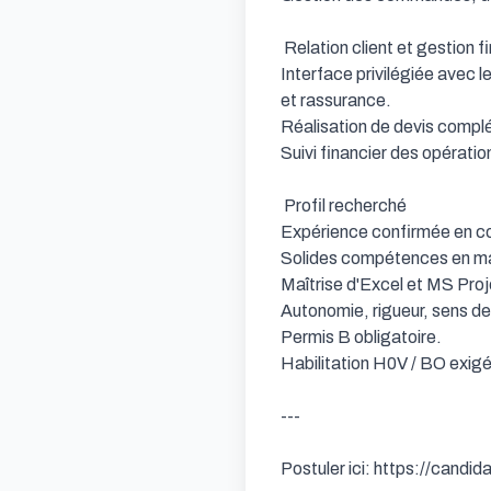
 Relation client et gestion financière

Interface privilégiée avec 
et rassurance.

Réalisation de devis complé
Suivi financier des opérati
 Profil recherché

Expérience confirmée en con
Solides compétences en ma
Maîtrise d'Excel et MS Proje
Autonomie, rigueur, sens de l
Permis B obligatoire.

Habilitation H0V / BO exigé
---

Postuler ici: https://candi