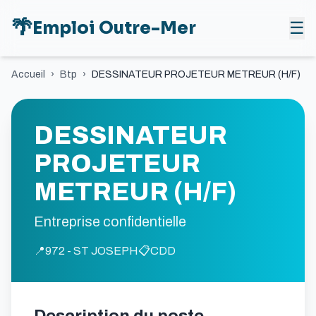
🌴
Emploi Outre-Mer
☰
Accueil
›
Btp
›
DESSINATEUR PROJETEUR METREUR (H/F)
DESSINATEUR
PROJETEUR
METREUR (H/F)
Entreprise confidentielle
📍
972 - ST JOSEPH
📋
CDD