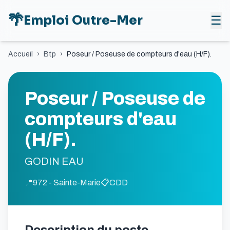
🌴
Emploi Outre-Mer
☰
Accueil
›
Btp
›
Poseur / Poseuse de compteurs d'eau (H/F).
Poseur / Poseuse de
compteurs d'eau
(H/F).
GODIN EAU
📍
972 - Sainte-Marie
📋
CDD