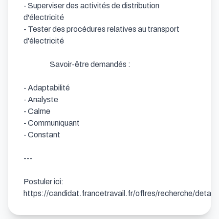
- Superviser des activités de distribution 
d'électricité            

- Tester des procédures relatives au transport 
d'électricité                  

                  Savoir-être demandés : 

- Adaptabilité            

- Analyste            

- Calme            

- Communiquant            

- Constant

---

Postuler ici: 
https://candidat.francetravail.fr/offres/recherche/detai