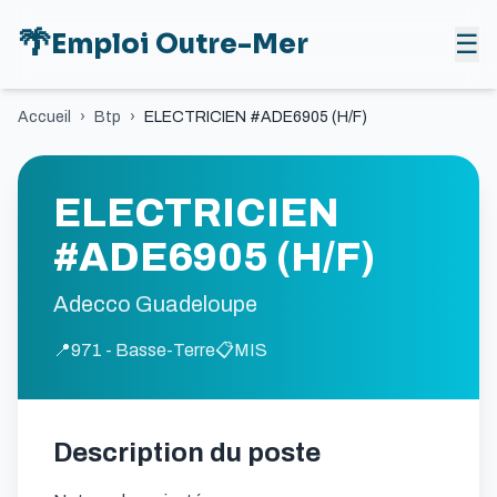
🌴
Emploi Outre-Mer
☰
Accueil
›
Btp
›
ELECTRICIEN #ADE6905 (H/F)
ELECTRICIEN
#ADE6905 (H/F)
Adecco Guadeloupe
📍
971 - Basse-Terre
📋
MIS
Description du poste