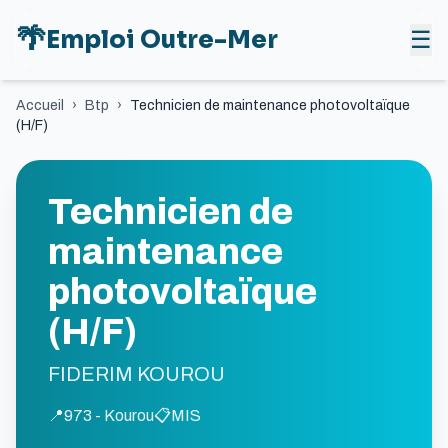
🌴
Emploi Outre-Mer
☰
Accueil
›
Btp
›
Technicien de maintenance photovoltaïque
(H/F)
Technicien de
maintenance
photovoltaïque
(H/F)
FIDERIM KOUROU
📍
973 - Kourou
📋
MIS