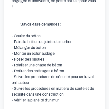
engagée et innovante, ce poste est fait pour vous 
!

            Savoir-faire demandés : 

- Couler du béton            

- Faire la finition de joints de mortier            

- Mélanger du béton            

- Monter un échafaudage            

- Poser des briques            

- Réaliser une chape de béton            

- Retirer des coffrages à béton            

- Suivre les procédures de sécurité pour un travail 
en hauteur            

- Suivre les procédures en matière de santé et de 
sécurité dans une construction            

- Vérifier la planéité d'un mur                  
