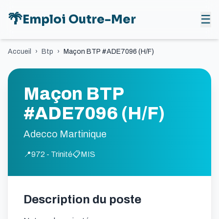
🌴
Emploi Outre-Mer
☰
Accueil
›
Btp
›
Maçon BTP #ADE7096 (H/F)
Maçon BTP
#ADE7096 (H/F)
Adecco Martinique
📍
972 - Trinité
📋
MIS
Description du poste