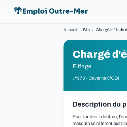
🌴
Emploi Outre-Mer
Accueil
›
Btp
›
Chargé d'étude d
Chargé d'é
Eiffage
📍
973 - Cayenne
📋
CDI
Description du 
Pour faciliter la lecture, l'
masculin se réfèrent aussi