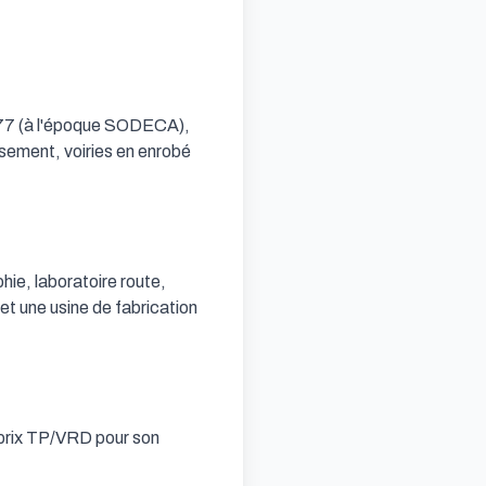
977 (à l'époque SODECA), 
sement, voiries en enrobé 
ie, laboratoire route, 
t une usine de fabrication 
prix TP/VRD pour son 