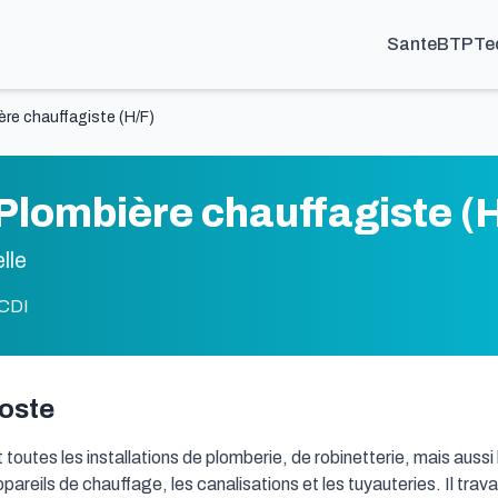
Sante
BTP
Te
ère chauffagiste (H/F)
 Plombière chauffagiste (
lle
CDI
poste
t toutes les installations de plomberie, de robinetterie, mais aussi
eils de chauffage, les canalisations et les tuyauteries. Il travaill