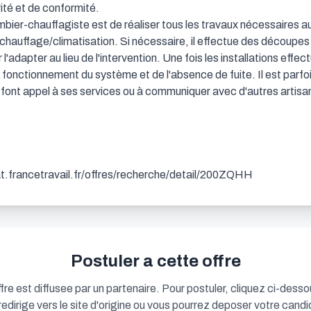
ité et de conformité.

ombier-chauffagiste est de réaliser tous les travaux nécessaires 
chauffage/climatisation. Si nécessaire, il effectue des découpes
l'adapter au lieu de l'intervention. Une fois les installations effect
 fonctionnement du système et de l'absence de fuite. Il est parfois
ui font appel à ses services ou à communiquer avec d'autres artisan
dat.francetravail.fr/offres/recherche/detail/200ZQHH
Postuler a cette offre
fre est diffusee par un partenaire. Pour postuler, cliquez ci-desso
redirige vers le site d'origine ou vous pourrez deposer votre candi