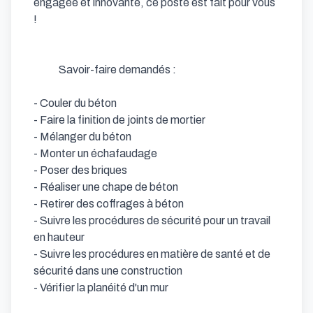
engagée et innovante, ce poste est fait pour vous 
!

            Savoir-faire demandés : 

- Couler du béton            

- Faire la finition de joints de mortier            

- Mélanger du béton            

- Monter un échafaudage            

- Poser des briques            

- Réaliser une chape de béton            

- Retirer des coffrages à béton            

- Suivre les procédures de sécurité pour un travail 
en hauteur            

- Suivre les procédures en matière de santé et de 
sécurité dans une construction            

- Vérifier la planéité d'un mur                  
