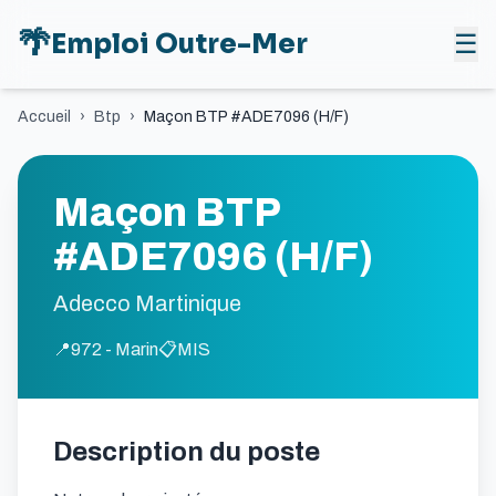
🌴
Emploi Outre-Mer
☰
Accueil
›
Btp
›
Maçon BTP #ADE7096 (H/F)
Maçon BTP
#ADE7096 (H/F)
Adecco Martinique
📍
972 - Marin
📋
MIS
Description du poste